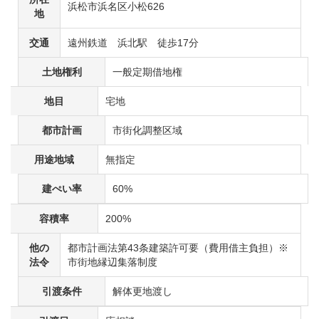
浜松市浜名区小松626
地
交通
遠州鉄道 浜北駅 徒歩17分
土地権利
一般定期借地権
地目
宅地
都市計画
市街化調整区域
用途地域
無指定
建ぺい率
60%
容積率
200%
他の
都市計画法第43条建築許可要（費用借主負担）※
法令
市街地縁辺集落制度
引渡条件
解体更地渡し