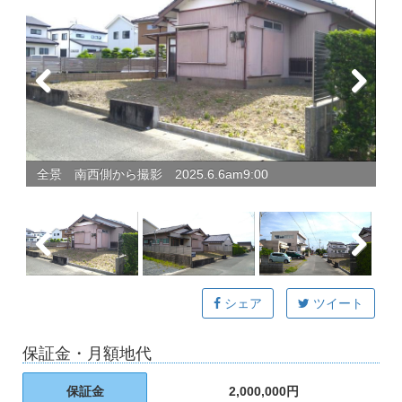
Previous
Next
全景 南西側から撮影 2025.6.6am9:00
全
Previous
Next
シェア
ツイート
保証金・月額地代
保証金
2,000,000円