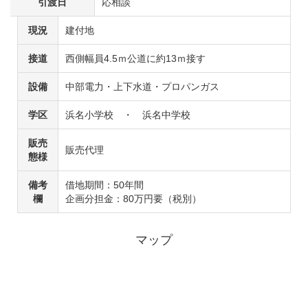
引渡日
応相談
現況
建付地
接道
西側幅員4.5ｍ公道に約13ｍ接す
設備
中部電力・上下水道・プロパンガス
学区
浜名小学校 ・ 浜名中学校
販売
販売代理
態様
備考
借地期間：50年間
欄
企画分担金：80万円要（税別）
マップ