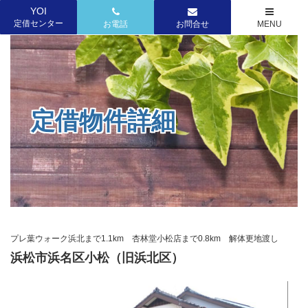
YOI
ホーム
定借物件一覧
物件詳細
定借センター
お電話
お問合せ
MENU
定借物件詳細
プレ葉ウォーク浜北まで1.1km 杏林堂小松店まで0.8km 解体更地渡し
浜松市浜名区小松（旧浜北区）